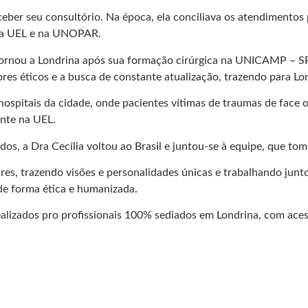
eber seu consultório. Na época, ela conciliava os atendimentos 
 na UEL e na UNOPAR.
rnou a Londrina após sua formação cirúrgica na UNICAMP – SP. A
res éticos e a busca de constante atualização, trazendo para Lo
hospitais da cidade, onde pacientes vítimas de traumas de face o
ente na UEL.
os, a Dra Cecília voltou ao Brasil e juntou-se à equipe, que tom
s, trazendo visões e personalidades únicas e trabalhando juntos
 de forma ética e humanizada.
izados pro profissionais 100% sediados em Londrina, com acesso